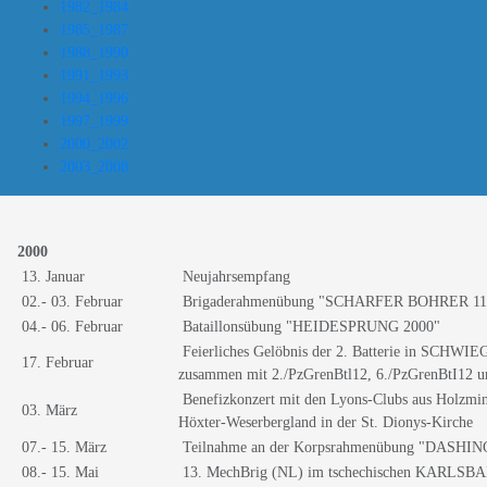
1982_1984
1985_1987
1988_1990
1991_1993
1994_1996
1997_1999
2000_2002
2003_2008
2000
13. Januar
Neujahrsempfang
02.- 03. Februar
Brigaderahmenübung "SCHARFER BOHRER 11
04.- 06. Februar
Bataillonsübung "HEIDESPRUNG 2000"
Feierliches Gelöbnis der 2. Batterie in SC
17. Februar
zusammen mit 2./PzGrenBtl12, 6./PzGrenBtI12 u
Benefizkonzert mit den Lyons-Clubs aus Holzmi
03. März
Höxter-Weserbergland in der St. Dionys-Kirche
07.- 15. März
Teilnahme an der Korpsrahmenübung "DASH
08.- 15. Mai
13. MechBrig (NL) im tschechischen KARLSB