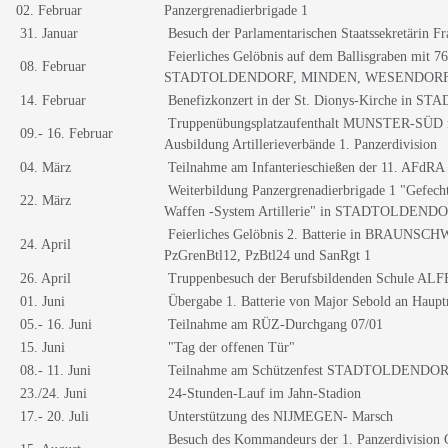
02. Februar
Panzergrenadierbrigade 1
31. Januar
Besuch der Parlamentarischen Staatssekretärin Fra
Feierliches Gelöbnis auf dem Ballisgraben mit 7
08. Februar
STADTOLDENDORF, MINDEN, WESENDORF,
14. Februar
Benefizkonzert in der St. Dionys-Kirche in
Truppenübungsplatzaufenthalt MUNSTER-SÜD
09.- 16. Februar
Ausbildung Artillerieverbände 1. Panzerdivision
04. März
Teilnahme am Infanterieschießen der 11. AFdR
Weiterbildung Panzergrenadierbrigade 1 "Gefech
22. März
Waffen -System Artillerie" in STADTOLDEND
Feierliches Gelöbnis 2. Batterie in BRAUNSCH
24. April
PzGrenBtl12, PzBtl24 und SanRgt 1
26. April
Truppenbesuch der Berufsbildenden Schule AL
01. Juni
Übergabe 1. Batterie von Major Sebold an Hau
05.- 16. Juni
Teilnahme am RÜZ-Durchgang 07/01
15. Juni
"Tag der offenen Tür"
08.- 11. Juni
Teilnahme am Schützenfest STADTOLDENDO
23./24. Juni
24-Stunden-Lauf im Jahn-Stadion
17.- 20. Juli
Unterstützung des NIJMEGEN- Marsch
Besuch des Kommandeurs der 1. Panzerdivision 