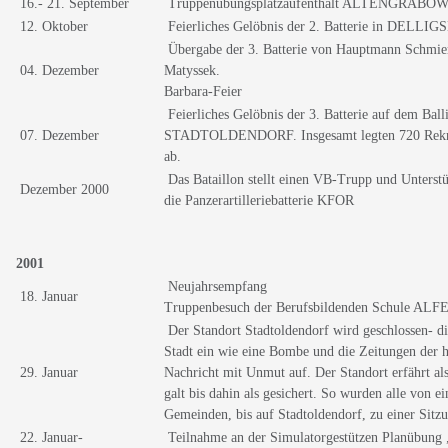
16.- 21. September
Truppenübungsplatzaufenthalt ALTENGRABO
12. Oktober
Feierliches Gelöbnis der 2. Batterie in DELLIG
Übergabe der 3. Batterie von Hauptmann Schmier
04. Dezember
Matyssek.
Barbara-Feier
Feierliches Gelöbnis der 3. Batterie auf dem Ball
07. Dezember
STADTOLDENDORF. Insgesamt legten 720 Rekrute
ab.
Das Bataillon stellt einen VB-Trupp und Unterstü
Dezember 2000
die Panzerartilleriebatterie KFOR
2001
Neujahrsempfang
18. Januar
Truppenbesuch der Berufsbildenden Schule AL
Der Standort Stadtoldendorf wird geschlossen- d
Stadt ein wie eine Bombe und die Zeitungen der 
29. Januar
Nachricht mit Unmut auf. Der Standort erfährt als
galt bis dahin als gesichert. So wurden alle von e
Gemeinden, bis auf Stadtoldendorf, zu einer Sitz
22. Januar-
Teilnahme an der Simulatorgestützen Planübun