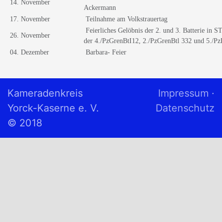
14. November
Ackermann
17. November
Teilnahme am Volkstrauertag
Feierliches Gelöbnis der 2. und 3. Batterie
26. November
der 4./PzGrenBtI12, 2./PzGrenBtl 332 und 5./Pz
04. Dezember
Barbara- Feier
Kameradenkreis
Impressum
·
Yorck-Kaserne e. V.
Datenschutz
© 2018