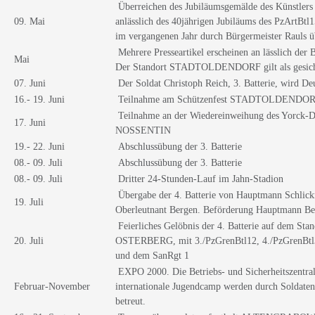
Überreichen des Jubiläumsgemälde des Künstlers
09. Mai
anlässlich des 40jährigen Jubiläums des PzArtBt
im vergangenen Jahr durch Bürgermeister Rauls üb
Mehrere Presseartikel erscheinen an lässlich der
Mai
Der Standort STADTOLDENDORF gilt als gesich
07. Juni
Der Soldat Christoph Reich, 3. Batterie, wird De
16.- 19. Juni
Teilnahme am Schützenfest STADTOLDENDO
Teilnahme an der Wiedereinweihung des Yorck-D
17. Juni
NOSSENTIN
19.- 22. Juni
Abschlussübung der 3. Batterie
08.- 09. Juli
Abschlussübung der 3. Batterie
08.- 09. Juli
Dritter 24-Stunden-Lauf im Jahn-Stadion
Übergabe der 4. Batterie von Hauptmann Schlic
19. Juli
Oberleutnant Bergen. Beförderung Hauptmann Be
Feierliches Gelöbnis der 4. Batterie auf dem Sta
20. Juli
OSTERBERG, mit 3./PzGrenBtl12, 4./PzGrenBtl3
und dem SanRgt 1
EXPO 2000. Die Betriebs- und Sicherheitszentral
Februar-November
internationale Jugendcamp werden durch Soldaten 
betreut.