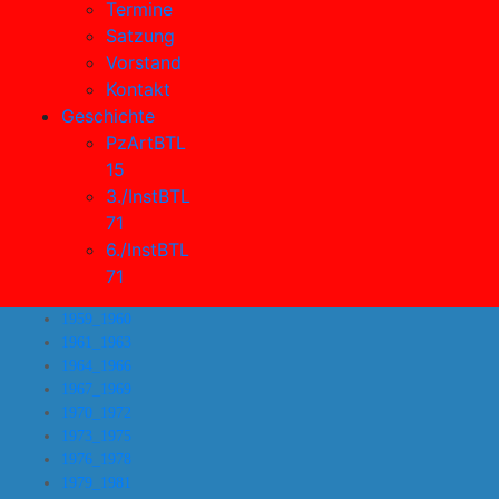
Termine
Satzung
Vorstand
Kontakt
Geschichte
PzArtBTL
15
3./InstBTL
71
6./InstBTL
71
1959_1960
1961_1963
1964_1966
1967_1969
1970_1972
1973_1975
1976_1978
1979_1981