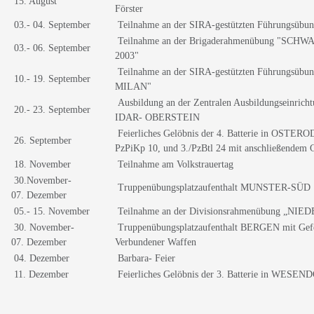
15. August
Förster
03.- 04. September
Teilnahme an der SIRA-gestützten Führungsü
Teilnahme an der Brigaderahmenübung "SC
03.- 06. September
2003"
Teilnahme an der SIRA-gestützten Führungsü
10.- 19. September
MILAN"
Ausbildung an der Zentralen Ausbildungseinrichtu
20.- 23. September
IDAR- OBERSTEIN
Feierliches Gelöbnis der 4. Batterie in OSTERO
26. September
PzPiKp 10, und 3./PzBtl 24 mit anschließendem G
18. November
Teilnahme am Volkstrauertag
30.November-
Truppenübungsplatzaufenthalt MUNSTER-SÜD
07. Dezember
05.- 15. November
Teilnahme an der Divisionsrahmenübung „
30. November-
Truppenübungsplatzaufenthalt BERGEN mit Gefe
07. Dezember
Verbundener Waffen
04. Dezember
Barbara- Feier
11. Dezember
Feierliches Gelöbnis der 3. Batterie in WESEN