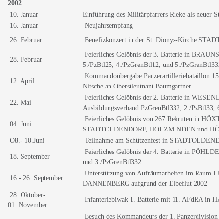
2002
10. Januar
Einführung des Militärpfarrers Rieke als neuer S
16. Januar
Neujahrsempfang
26. Februar
Benefizkonzert in der St. Dionys-Kirche S
Feierliches Gelöbnis der 3. Batterie in BRAU
28. Februar
5./PzBtl25, 4./PzGrenBtl12, und 5./PzGrenBtl33
Kommandoübergabe Panzerartilleriebataillon 15
12. April
Nitsche an Oberstleutnant Baumgartner
Feierliches Gelöbnis der 2. Batterie in WESE
22. Mai
Ausbildungsverband PzGrenBtl332, 2./PzBtl33, 
Feierliches Gelöbnis von 267 Rekruten in HÖX
04. Juni
STADTOLDENDORF, HOLZMINDEN und H
O8.- 10.Juni
Teilnahme am Schützenfest in STADTOLDE
Feierliches Gelöbnis der 4. Batterie in PÖHLDE
18. September
und 3./PzGrenBtl332
Unterstützung von Aufräumarbeiten im Rau
16.- 26. September
DANNENBERG aufgrund der Elbeflut 2002
28. Oktober-
Infanteriebiwak 1. Batterie mit 11. AFdRA i
01. November
Besuch des Kommandeurs der 1. Panzerdivision